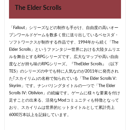
The Elder Scrolls
2
最新
作
「Fallout」シリーズなどの制作も手がけ、自由度の高いオー
3
プンワールドゲームを数多く世に送り出しているベセスダ・
開発
状況
ソフトワークスが制作する作品です、1994年から続く「The
Elder Scrolls」というファンタジー世界における大陸タムリエ
4
なぜ
ルを舞台とするRPGシリーズです。広大なマップや高い自由
発表
度などが持ち味のRPGシリーズ。『TheElder Scrolls』（以下
から
TES）のシリーズの中でも特に人気なのが2011年に発売され
期間
が空
た｢スカイリム｣の名称で知られている「The Elder Scrolls V:
いて
Skyrim」です。ナンバリングタイトルの一つで「The Elder
いる
のか
Scrolls IV: Oblivion」の続編です。ゲームに様々な要素を付け
足すことの出来る、活発なModコミュニティも特徴となって
5
発売
おり、スカイリムは世界的ヒットタイトルとして累計売上
日、
6000万本以上を記録しています。
対応
機種
は