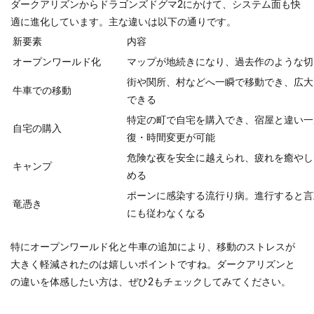
ダークアリズンからドラゴンズドグマ2にかけて、システム面も快
適に進化しています。主な違いは以下の通りです。
新要素
内容
オープンワールド化
マップが地続きになり、過去作のような切
街や関所、村などへ一瞬で移動でき、広大
牛車での移動
できる
特定の町で自宅を購入でき、宿屋と違い一
自宅の購入
復・時間変更が可能
危険な夜を安全に越えられ、疲れを癒やし
キャンプ
める
ポーンに感染する流行り病。進行すると言
竜憑き
にも従わなくなる
特にオープンワールド化と牛車の追加により、移動のストレスが
大きく軽減されたのは嬉しいポイントですね。ダークアリズンと
の違いを体感したい方は、ぜひ2もチェックしてみてください。