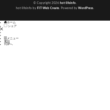
© Copyright 2026
hot-lifeinfo
.
hot-lifeinfo by
FIT-Web Create
. Powered by
WordPress
.
ホーム
シェア
メニュー
電話
TOPへ