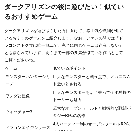
ダークアリズンの後に遊びたい！似てい
るおすすめゲーム
ダークアリズンを遊び尽くした方に向けて、雰囲気や戦闘が似て
いるおすすめゲームをご紹介します。なお、ファンの間では「ド
ラゴンズドグマは唯一無二で、完全に同じゲームは存在しない」
とも語られています。あくまで一部の要素が似ている作品として
ご覧くださいね。
ゲーム
似ているポイント
モンスターハンターシリ
巨大なモンスターと戦う点で、メカニズム
ーズ
も近いとされる
巨大なモンスターをよじ登って倒す独特の
ワンダと巨像
トーリーも魅力
広大なオープンワールドと戦術的な戦闘が
ウィッチャー3
タジーRPGの名作
4人パーティー制のオープンワールドRPG
ドラゴンエイジシリーズ