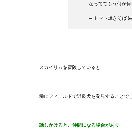
でき
なっててもう何が
る？
— トマト焼きそば (@to
2
ス
カ
イ
リ
ム
☆
飼
スカイリムを冒険していると
い
犬
に
な
る
稀にフィールドで野良犬を発見することで
野
良
犬
と
な
話しかけると、仲間になる場合があり
ら