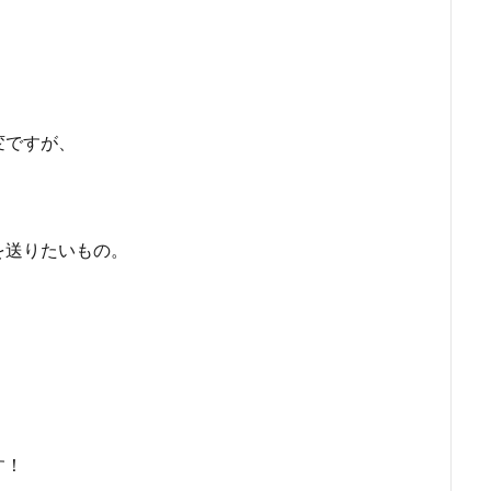
変ですが、
を送りたいもの。
す！