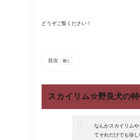
どうぞご覧ください！
目次
1
スカ
イリ
ム☆
スカイリム☆野良犬の特
野良
犬の
特徴
と
は？
なんかスカイリムや
ペッ
てそれだけでも珍し
トに