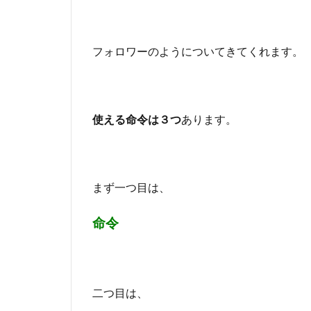
な
い
野
フォロワーのようについてきてくれます。
良
犬
の
違
い
使える命令は３つ
あります。
2.1
仲間
にな
って
まず一つ目は、
くれ
る犬
命令
2.2
仲間
にな
らな
二つ目は、
い犬