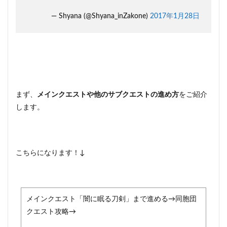
イリ
ム☆
— Shyana (@Shyana_inZakone)
2017年1月28日
クエ
スト
順番
で悩
む野
良ド
ラゴ
ンの
まず、
メインクエストや他のサブクエストの進め方
をご紹介
対策
します。
3
スカ
イリ
ム☆
早め
こちらになります！↓
に終
わら
せた
いク
エス
メインクエスト「闇に眠る刀剣」まで進める→同胞団
ト順
クエスト攻略→
番