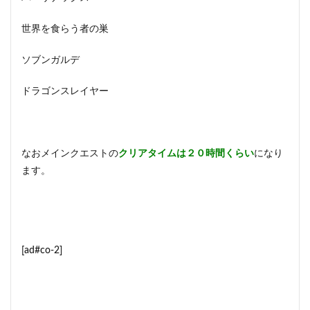
世界を食らう者の巣
ソブンガルデ
ドラゴンスレイヤー
なおメインクエストの
クリアタイムは２０時間くらい
になり
ます。
[ad#co-2]