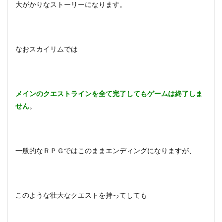
スカ
大がかりなストーリーになります。
イリ
ムに
全力
投
球！
なおスカイリムでは
6
スカ
イリ
ム特
メインのクエストラインを全て完了してもゲームは終了しま
集！
せん
。
攻略
☆裏
技の
やり
方や
一般的なＲＰＧではこのままエンディングになりますが、
豆知
識の
まと
め！
7
このような壮大なクエストを持ってしても
まと
め