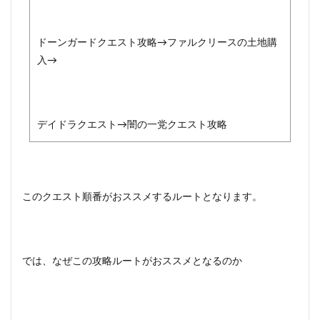
3.1
同胞
団ク
ドーンガードクエスト攻略→ファルクリースの土地購
エス
ト
入→
3.2
ドー
ンガ
ード
デイドラクエスト→闇の一党クエスト攻略
クエ
スト
4
クエ
スト
このクエスト順番がおススメするルートとなります。
順番
で詰
む可
能性
のあ
では、なぜこの攻略ルートがおススメとなるのか
る闇
の一
党ク
エス