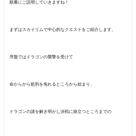
トの
順番にご説明していきますね！
対策
4.1
ファ
ルク
まずはスカイリムで中心的なクエストをご紹介します。
リー
スの
土地
が買
えな
序盤ではドラゴンの襲撃を受けて
くな
るバ
グ
5
命からがら処刑を免れるところから始まり、
外出
自粛
の巣
ごも
り生
ドラゴンの謎を解き明かし決戦に旅立つところまでの
活の
過ご
し
方！