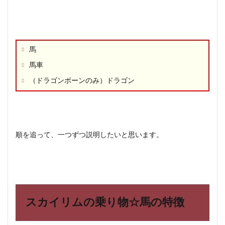
5
スカ
イリ
ム特
集！
馬
攻略
☆裏
馬車
技の
やり
（ドラゴンボーンのみ）ドラゴン
方や
豆知
識の
まと
め！
順を追って、一つずつ説明したいと思います。
6
まと
め
スカイリムの乗り物☆馬の特徴