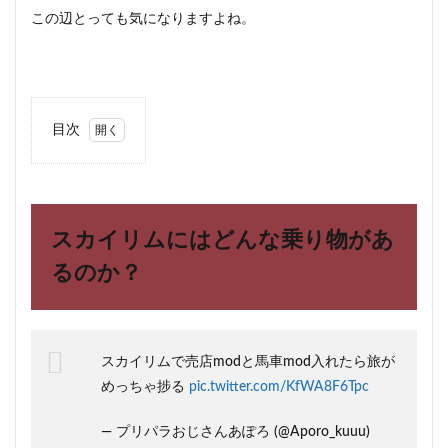
この辺とっても気になりますよね。
目次
1
スカ
イリ
ムに
はど
スカイリムにはどんな乗り物があ
んな
乗り
るのか？
物が
ある
の
か？
スカイリムで売店modと馬車mod入れたら旅が
2
めっちゃ捗る
pic.twitter.com/KfWA8F6Tpc
スカ
イリ
ムの
— プリパラおじさんあぽろ (@Aporo_kuuu)
乗り