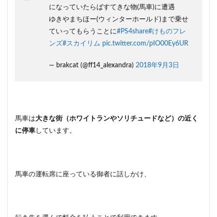
になっていたらばすてきな物(馬車)に遭遇
ゆきやまちほー(ウィンターホールド)まで乗せ
ていってもらうことに
#PS4share
#けものフレ
ンズ
#スカイリム
pic.twitter.com/pIO00Ey6UR
— brakcat (@ff14_alexandra)
2018年9月3日
馬車は
大きな街（ホワイトランやソリチュードなど）の近く
に停車
しています。
馬車の運転席に座っている御者に話しかけ、