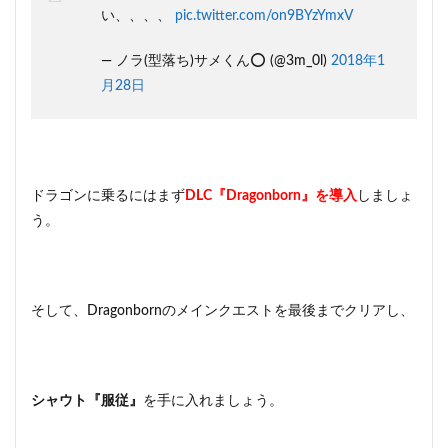
い、、、、
pic.twitter.com/on9BYzYmxV
— ノラ(型落ち)サメくん⭕️ (@3m_0l)
2018年1
月28日
ドラゴンに乗るにはまず
DLC『Dragonborn』を導入
しましょ
う。
そして、Dragonbornのメインクエストを最後までクリアし、
シャウト『服従』
を手に入れましょう。