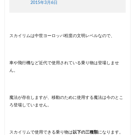
2015年3月6日
物☆
馬の
特徴
3
スカ
スカイリムは中世ヨーロッパ程度の文明レベルなので、
イリ
ムの
乗り
物☆
馬車
車や飛行機など近代で使用されている乗り物は登場しませ
の特
徴
ん。
4
スカ
イリ
ムの
魔法が存在しますが、移動のために使用する魔法は今のとこ
乗り
ろ登場していません。
物☆
ドラ
ゴン
の特
徴
スカイリムで使用できる乗り物は
以下の三種類
になります。