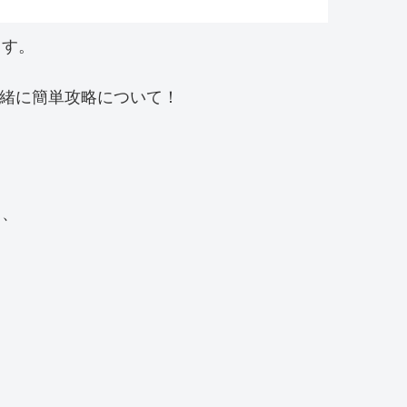
ます。
一緒に簡単攻略について！
り、