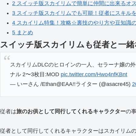
2
スイッチ版スカイリムで簡単に仲間に出来るオ
3
スイッチ版スカイリムでも可能！従者にスキル
4
スカイリム特集！攻略☆裏技のやり方や豆知識
5
まとめ
スイッチ版スカイリムも従者と一緒
スカイリムDLCのヒロインの一人、セラーナ嬢の外観を
ナル 2〜3枚目:MOD
pic.twitter.com/Hwo4nfKBnt
— いーさん /Ethan@EAA!!ライター (@asacre45)
2
従者は
旅のお供として同行してくれるキャラクター
の
従者として同行してくれるキャラクターはスカイリム