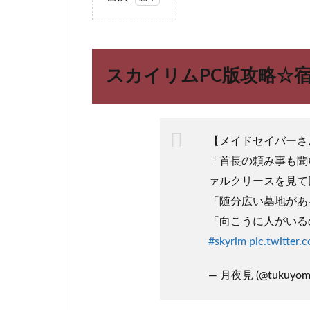
1
スカ
イリ
ムPC
スカイリムPC版攻略☆
版攻
略☆
宿
屋”デ
ッド
【メイドセイバーさ
マン
「首長の頼み事も聞
ズ・
ドリ
ァルクリースを見て
ンク”
「随分広い墓地があ
2
「向こうに人がいる
ス
#skyrim
pic.twitter
カ
イ
— 月夜見 (@tukuyom
リ
ム
PC