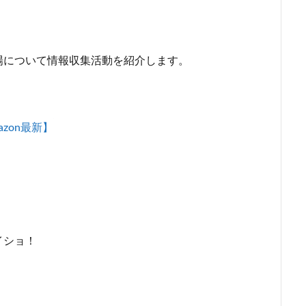
場について情報収集活動を紹介します。
zon最新】
イショ！