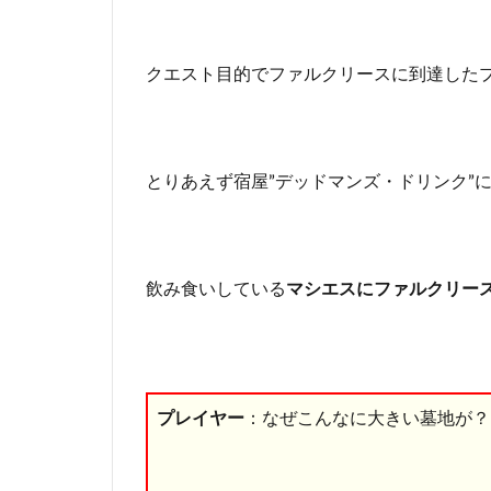
版
攻
略
クエスト目的でファルクリースに到達した
☆
ベ
リ
ッ
ト
とりあえず宿屋”デッドマンズ・ドリンク”
の
遺
灰
3
飲み食いしている
マシエスにファルクリー
スカ
イリ
ム特
集！
攻略
プレイヤー
：なぜこんなに大きい墓地が？
☆裏
技の
やり