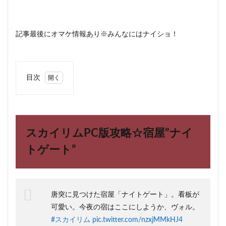
記事最後にオマケ情報あり※みんなにはナイショ！
目次
1
スカ
イリ
ムPC
版攻
スカイリムPC版攻略☆宿屋”ナイ
略☆
宿
トゲート”
屋”ナ
イト
ゲー
ト”
唐突に見つけた宿屋「ナイトゲート」。看板が
2
可愛い。今夜の宿はここにしようか、ヴォル。
スカ
イリ
#スカイリム
pic.twitter.com/nzxjMMkHJ4