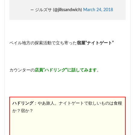
ム
PC
— ジルズサ (@jillssandwich)
March 24, 2018
版攻
略☆
ドラ
ゴン
発見
3
ペイル地方の探索活動で立ち寄った
宿屋”ナイトゲート”
スカ
イリ
ム
PC
カウンターの
店員”ハドリング”に話してみます
。
版攻
略☆
ダン
スタ
ッド
砦
ハドリング
：やあ旅人。ナイトゲートで欲しいものは食糧
4
か？宿か？
スカ
イリ
ム特
集！