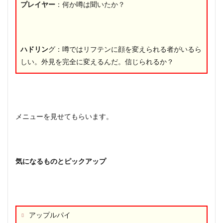
攻略
プレイヤー
：何か噂は聞いたか？
☆裏
技の
やり
方や
豆知
ハドリン
グ：噂ではリフテンに顔を変えられる者がいるら
識の
しい。外見を完全に変えるんだ。信じられるか？
まと
め！
5
まと
め
メニューを見せてもらいます。
気になるものとピックアップ
アップルパイ