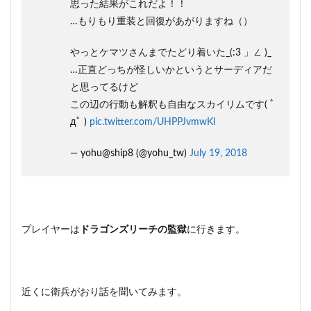
思った結果がこれだよ！！
…もりもり重装と回復があがりますね（）
やっとケマツさんまでたどり着いた_(:3 」∠ )_
…正直どっちが怪しいかというとサーディアだ
と思ってるけど
この辺の行動も解釈も自由なスカイリムです( ﾟ
дﾟ )
pic.twitter.com/UHPPJvmwKl
— yohu@ship8 (@yohu_tw)
July 19, 2018
プレイヤーは
ドラゴンズリーチの監獄
に行きます。
近くに衛兵がおり話を聞いてみます。