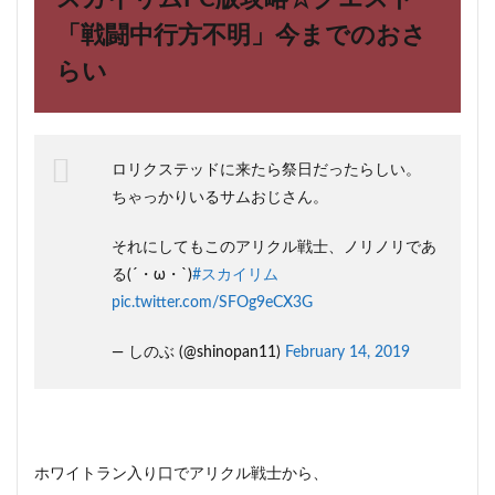
版攻
略☆
「戦闘中行方不明」今までのおさ
クエ
らい
スト
「戦
闘中
行方
不
明」
ロリクステッドに来たら祭日だったらしい。
今ま
ちゃっかりいるサムおじさん。
での
おさ
らい
それにしてもこのアリクル戦士、ノリノリであ
る(´・ω・`)
#スカイリム
2
pic.twitter.com/SFOg9eCX3G
スカ
イリ
ムPC
— しのぶ (@shinopan11)
February 14, 2019
版攻
略☆
囚人
か
ら”ケ
マ
ホワイトラン入り口でアリクル戦士から、
ツ”の