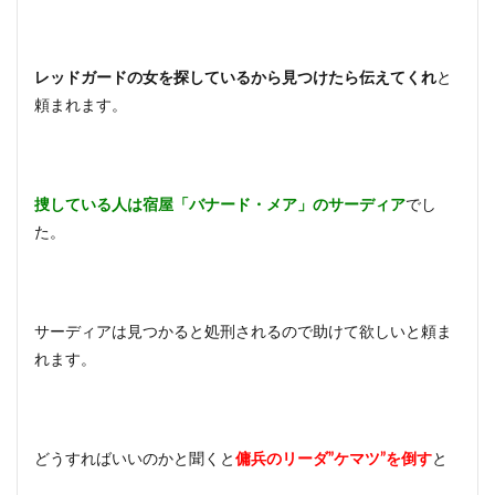
居場
所を
聞く
レッドガードの女を探しているから見つけたら伝えてくれ
と
3
頼まれます。
スカ
イリ
ム特
集！
攻略
捜している人は宿屋「バナード・メア」のサーディア
☆裏
でし
技の
た。
やり
方や
豆知
識の
まと
サーディアは見つかると処刑されるので助けて欲しいと頼ま
め！
れます。
4
まと
め
どうすればいいのかと聞くと
傭兵のリーダ”ケマツ”を倒す
と