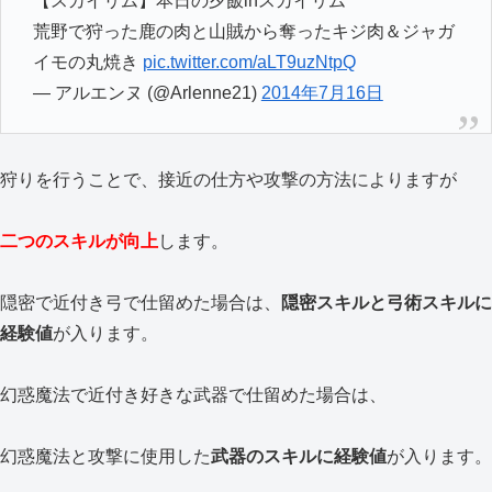
【スカイリム】本日の夕飯inスカイリム
荒野で狩った鹿の肉と山賊から奪ったキジ肉＆ジャガ
イモの丸焼き
pic.twitter.com/aLT9uzNtpQ
— アルエンヌ (@Arlenne21)
2014年7月16日
狩りを行うことで、接近の仕方や攻撃の方法によりますが
二つのスキルが向上
します。
隠密で近付き弓で仕留めた場合は、
隠密スキルと弓術スキルに
経験値
が入ります。
幻惑魔法で近付き好きな武器で仕留めた場合は、
幻惑魔法と攻撃に使用した
武器のスキルに経験値
が入ります。