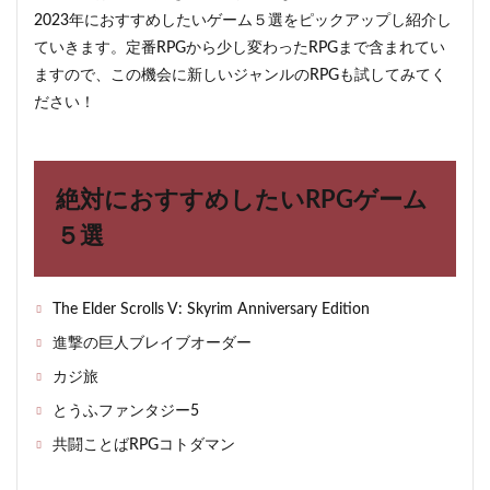
たい
2023年におすすめしたいゲーム５選をピックアップし紹介し
RPG
ゲー
ていきます。定番RPGから少し変わったRPGまで含まれてい
ム５
ますので、この機会に新しいジャンルのRPGも試してみてく
選
ださい！
3
The
Elder
Scrolls V:
Skyrim
絶対におすすめしたいRPGゲーム
Anniversary
Edition
５選
4
進撃
の巨
The Elder Scrolls V: Skyrim Anniversary Edition
人ブ
レイ
進撃の巨人ブレイブオーダー
ブオ
ーダ
カジ旅
ー
とうふファンタジー5
5
共闘ことばRPGコトダマン
カジ
旅