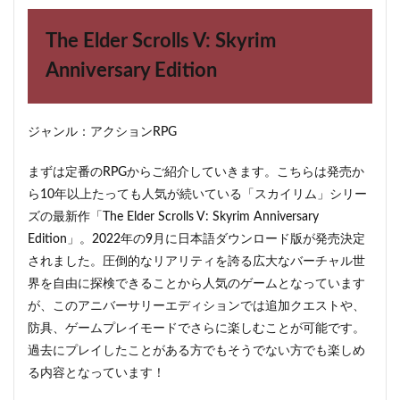
6
とう
The Elder Scrolls V: Skyrim
ふフ
ァン
Anniversary Edition
タジ
ー5
7
ジャンル：アクションRPG
共闘
こと
まずは定番のRPGからご紹介していきます。こちらは発売か
ば
RPG
ら10年以上たっても人気が続いている「スカイリム」シリー
コト
ズの最新作「The Elder Scrolls V: Skyrim Anniversary
ダマ
ン
Edition」。2022年の9月に日本語ダウンロード版が発売決定
されました。圧倒的なリアリティを誇る広大なバーチャル世
8
界を自由に探検できることから人気のゲームとなっています
まと
め
が、このアニバーサリーエディションでは追加クエストや、
防具、ゲームプレイモードでさらに楽しむことが可能です。
過去にプレイしたことがある方でもそうでない方でも楽しめ
る内容となっています！