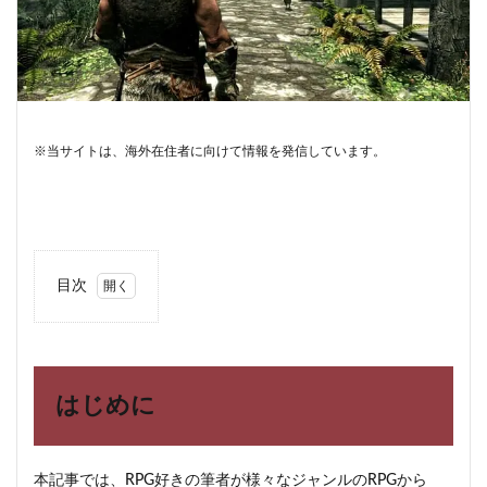
※当サイトは、海外在住者に向けて情報を発信しています。
目次
1
はじ
めに
2
はじめに
絶対
にお
すす
めし
本記事では、RPG好きの筆者が様々なジャンルのRPGから