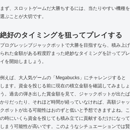
まず、スロットゲームだ大勝ちするには、当たりやすい機種を
選ぶことが大切です。
絶好のタイミングを狙ってプレイする
プログレッシブジャックポットで大勝を目指すなら、積み上げ
られた金額がある程度貯まった絶妙なタイミングを計ってプレ
イを開始しましょう。
例えば、大人気ゲームの「Megabucks」にチャレンジすると
します。資金を投じる前に現在の積立金額を確認してみましょ
う。過去の弾き出した賞金額を見て、ジャックポットが出たば
かりだったり、それほど時間が経っていなければ、高額ジャッ
クポットが出る可能性はおのずと低いと予想できますよね。こ
の時にいくら資金を投じても積み立てに貢献するだけになって
しまう可能性が高いです。このようなシチュエーションでは賢