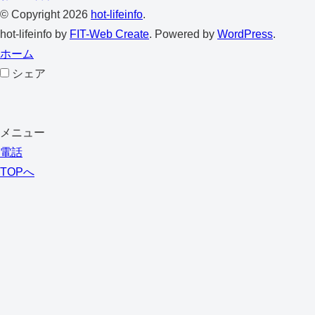
© Copyright 2026
hot-lifeinfo
.
hot-lifeinfo by
FIT-Web Create
. Powered by
WordPress
.
ホーム
シェア
メニュー
電話
TOPへ