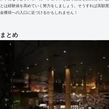
とは経験値を高めていく努力をしましょう。そうすれば高額賞
金獲得への入口に近づけるかもしれません！
まとめ