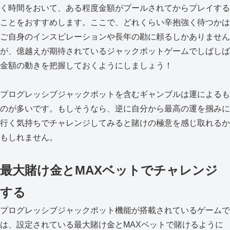
く時間をおいて、ある程度金額がプールされてからプレイする
ことをおすすめします。ここで、どれくらい辛抱強く待つかは
ご自身のインスピレーションや長年の勘に頼るしかありません
が、億越えが期待されているジャックポットゲームでしばしば
金額の動きを把握しておくようにしましょう！
プログレッシブジャックポットを含むギャンブルは運によるも
のが多いです。もしそうなら、逆に自分から最高の運を掴みに
行く気持ちでチャレンジしてみると賭けの極意を感じ取れるか
もしれません。
最大賭け金と
MAX
ベットでチャレンジ
する
プログレッシブジャックポット機能が搭載されているゲームで
は、設定されている最大賭け金とMAXベットで賭けるように