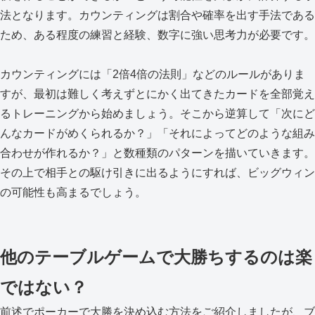
法となります。カウンティングは割合や確率を出す手法である
ため、ある程度の練習と経験、数字に強い思考力が必要です。
カウンティングには「2倍4倍の法則」などのルールがありま
すが、最初は難しく考えずとにかく出てきたカードを全部覚え
るトレーニングから始めましょう。そこから逆算して「次にど
んなカードがめくられるか？」「それによってどのような組み
合わせが作れるか？」と数種類のパターンを描いていきます。
その上で相手との駆け引きに出るようにすれば、ビッグウィン
の可能性も高まるでしょう。
他のテーブルゲームで大勝ちするのは楽
ではない？
前述でポーカーで大勝を決め込む方法をご紹介しましたが、ブ