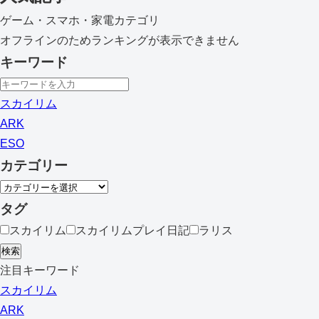
ゲーム・スマホ・家電カテゴリ
オフラインのためランキングが表示できません
キーワード
スカイリム
ARK
ESO
カテゴリー
タグ
スカイリム
スカイリムプレイ日記
ラリス
検索
注目キーワード
スカイリム
ARK