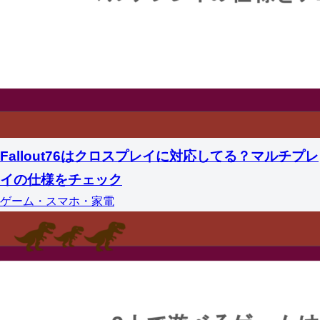
Fallout76はクロスプレイに対応してる？マルチプレ
イの仕様をチェック
ゲーム・スマホ・家電