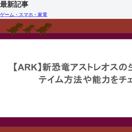
最新記事
ゲーム・スマホ・家電