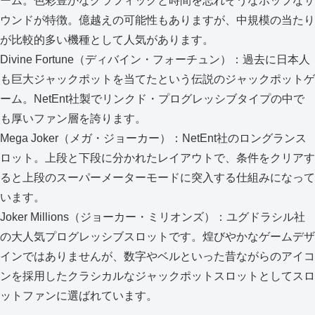
ーム。色彩豊かなグラフィックと時間を忘れそうなポップなサ
ウンドが特徴。億越えの可能性もありますが、中規模の当たり
が比較的多い機種として人気があります。
Divine Fortune（ディバイン・フォーチュン）：過去に日本人
も巨大ジャックポットを当てたという伝説のジャックポットゲ
ーム。NetEnt社製でリンクド・プログレッシブタイプの中で
も厚いファン層を誇ります。
Mega Joker（メガ・ジョーカー）：NetEnt社のロングランス
ロット。上段と下段に分かれたレイアウトで、条件をクリアす
ると上段のスーパーメーターモードに突入する仕組みになって
います。
Joker Millions（ジョーカー・ミリオンズ）：ユグドラシル社
の大人気プログレッシブスロットです。煌びやかなゲームデザ
インではありませんが、数字やベルといった昔ながらのアイコ
ンを採用したクラシカルなジャックポットスロットとしてスロ
ットファンに選ばれています。