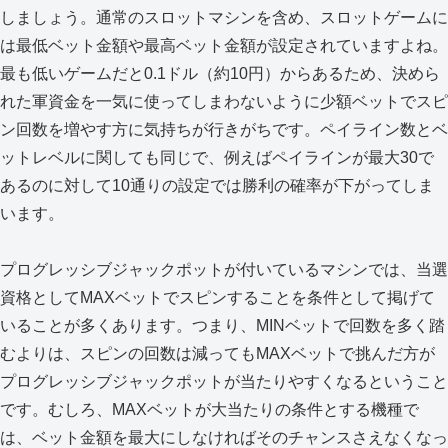
しましょう。通常のスロットマシンを含め、スロットゲームに
は最低ベット金額や最高ベット金額が設定されていますよね。
最も低いゲームだと0.1ドル（約10円）からあるため、決めら
れた軍資金を一気に使ってしまわないように少額ベットでスピ
ン回数を増やす方に気持ちが行きがちです。ペイライン数とベ
ットレベルに関しても同じで、例えばペイラインが最大30で
あるのに対して10通りの設定では勝利の確率が下がってしま
います。
プログレッシブジャックポットが付いているマシンでは、当選
資格としてMAXベットでスピンすることを条件として掲げて
いることが多くあります。つまり、MINベットで回数を多く踏
むよりは、スピンの回数は減ってもMAXベットで挑んだ方が
プログレッシブジャックポットが当たりやすくなるということ
です。むしろ、MAXベットが大当たりの条件とする機種で
は、ベット金額を最大にしなければそのチャンスさえなくなっ