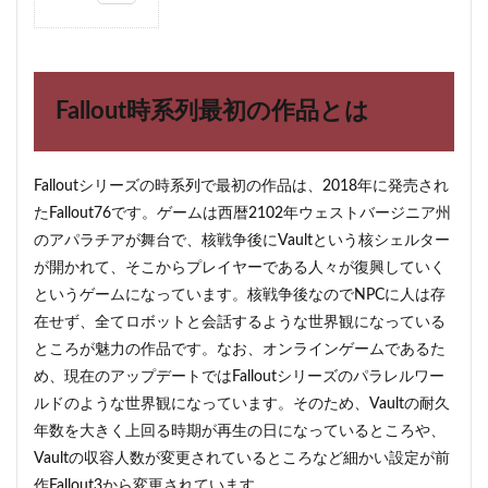
1
Fallout
時系列
最初の
作品と
Fallout時系列最初の作品とは
は
2
Fallout
Falloutシリーズの時系列で最初の作品は、2018年に発売され
の時系
たFallout76です。ゲームは西暦2102年ウェストバージニア州
列につ
いて
のアパラチアが舞台で、核戦争後にVaultという核シェルター
が開かれて、そこからプレイヤーである人々が復興していく
3
FalloutTactics
というゲームになっています。核戦争後なのでNPCに人は存
の時系列
在せず、全てロボットと会話するような世界観になっている
4
ところが魅力の作品です。なお、オンラインゲームであるた
BOS
め、現在のアップデートではFalloutシリーズのパラレルワー
の時
ルドのような世界観になっています。そのため、Vaultの耐久
系列
を分
年数を大きく上回る時期が再生の日になっているところや、
析し
Vaultの収容人数が変更されているところなど細かい設定が前
てみ
作Fallout3から変更されています。
た