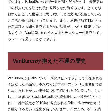
ています。Fallout2の歴史で一番画期的だったのは、最後アロ
ヨの村人たちを助けた後に発展させた街並みです。とても核
戦争が起こった世界とは思えないほどに文明が発展している
ところが高く評価されています。また、過去作品で制定され
た変異種と人間の共存するための法律がしっかり機能してい
るようで、Vault13に向かうと人間とデスクローが共存してい
るシーンを見ることができます。
VanBurenが抱えた不運の歴史
VanBurenとはFalloutシリーズのスピンオフとして開発される
予定だった作品で、本来ならば2253年のアメリカ南西部で繰
り広げられる怪しい事件について描かれる予定でした。しか
し、InterplayとBlackIsleStudiosの資金難により開発が中止さ
れ、一部の設定が2010年に発売されるFallout:NewVegasに引
き継がれるという歴史を持っています。そのため、ゲーム内