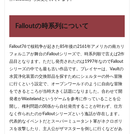
5
Fallout2
の世界
Falloutの時系列について
観につ
いて
6
Fallout76で核戦争が起きた85年後の2161年アメリカの南カリ
VanBuren
が抱えた
フォルニアが舞台のFalloutシリーズで、時系列順で言えば2作
不運の歴
品目となります。ただし発売されたのは1997年なのでFallout
史
シリーズの中でも最も古い作品です。プレイヤーは、Vaultの
7
水質浄化装置の交換部品を探すためにシェルターの外へ冒険
まと
に行くという設定で、オープンワールドのように自由な冒険
め
をできるところが当時大きく話題になりました。合わせて開
発者がWastelandというゲームを参考に作っていることを公
開し、権利問題の関係から自社発売することが叶わず、仕方
なく作られたのがFalloutシリーズという逸話が存在します。
代表的なイベントだとスーパーミュータント軍がネクロポリ
スを攻撃したり、主人公がザマスターを倒しに行くなどがあ