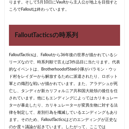
ります。そして5月10日にVaultから主人公が地上を目指すと
ころでFalloutは終わっています。
FalloutTacticsの時系列
FalloutTacticsは、Falloutから36年後の世界が描かれているシ
リーズなので、時系列順で言えば3作品目に当たります。代表
的なイベントは、BrotherhoodofSteel小隊がバラモン・ウッ
ド村をレイダーから解放するために派遣されたり、ロボット
軍との熾烈な戦いが描かれています。また、アラデシュが死
亡し、タンディが新カリフォルニア共和国大統領の後任を任
されています。他にもエンディングによってはカリキュレー
ターが暴走したり、カリキュレーターが変異生物に対する法
律を制定して、差別行為を殲滅しているエンディングもあり
ます。そのため、FalloutTacticsはどのエンディングが正史な
のか度々議論が起きています。したがって、ここでは