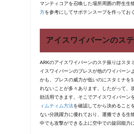
マンティコアを召喚した場所周囲の野生生
ワ
イ
方
を参考にしてサボテンスープを作ってお
バ
ー
ン
の
アイスワイバーンのス
ス
テ
振
り
ARKのアイスワイバーンのステ振りはスタ
5
イスワイバーンのブレスが他のワイバーン
ワ
かも、ブレスの威力が低いのにスタミナを1
イ
れないことが多々あります。したがって、
バ
ー
効活用できます。そこでアイスワイバーン
ン
ィムティム方法
を確認してから決めること
を
ない分跳躍力に優れており、運搬できる生
最
強
中でも攻撃ができる上に空中での旋回能力
個