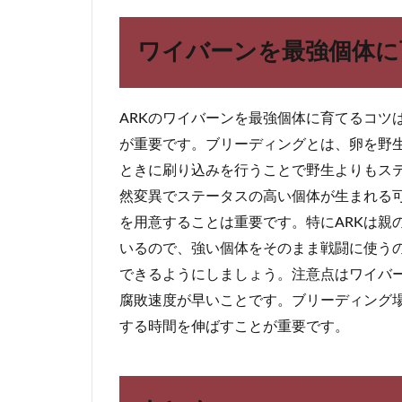
体
に
育
ワイバーンを最強個体に
て
る
コ
ツ
ARKのワイバーンを最強個体に育てるコツ
が重要です。ブリーディングとは、卵を野
6
ま
ときに刷り込みを行うことで野生よりもス
と
然変異でステータスの高い個体が生まれる
め
を用意することは重要です。特にARKは親
いるので、強い個体をそのまま戦闘に使う
できるようにしましょう。注意点はワイバ
腐敗速度が早いことです。ブリーディング
する時間を伸ばすことが重要です。