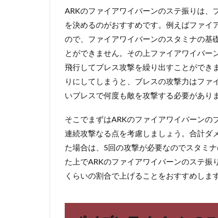
バ
ARKのファイアワイバーンのステ振りは、
ー
を決めるのがおすすめです。例えばファイア
ン
の
ので、ファイアワイバーンのスタミナの基
お
とができません。その上ファイアワイバーン
す
飛行してブレス攻撃を繰り出すことができ
す
め
りにしてしまうと、ブレスの攻撃力はファ
ス
いブレスで何度も敵を攻撃する必要があり
テ
振
り
そこでまずはARKのファイアワイバーンのブ
連続攻撃なる点を考慮しましょう。合計ダメ
2
ポ
た場合は、5回の攻撃が必要なのでスタミナ
イ
た上でARKのファイアワイバーンのステ振
ズ
くらいの割合で上げることをおすすめしま
ン
ワ
イ
バ
ー