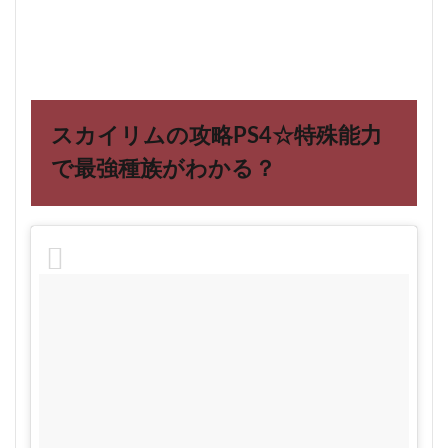
3.10
アルゴ
ニアン
4
スカ
イリ
スカイリムの攻略PS4☆
特殊能力
ム
PS4
で最強種族がわかる？
の最
強種
族は
こち
ら！
初心
者に
もお
すす
めは
5
外出
自粛
の巣
ごも