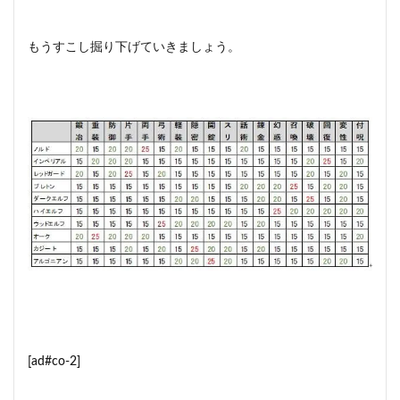
ブレ
トン
もうすこし掘り下げていきましょう。
3.5
ダー
クエ
ルフ
3.6
ハイ
エル
フ
3.7
ウッ
ドエ
ルフ
3.8
オー
ク
3.9
[ad#co-2]
カジ
ート