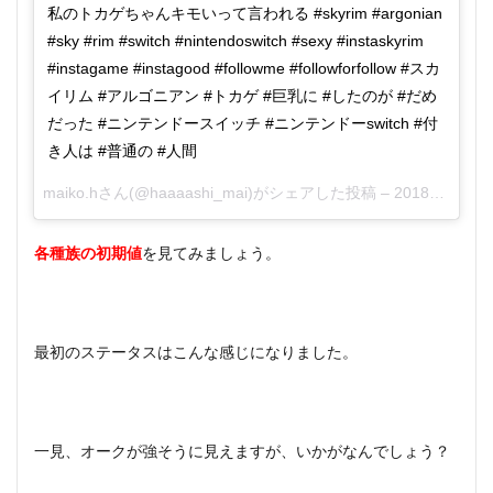
私のトカゲちゃんキモいって言われる #skyrim #argonian
攻略
PS4☆
#sky #rim #switch #nintendoswitch #sexy #instaskyrim
得意
#instagame #instagood #followme #followforfollow #スカ
分野
で最
イリム #アルゴニアン #トカゲ #巨乳に #したのが #だめ
強種
だった #ニンテンドースイッチ #ニンテンドーswitch #付
族が
き人は #普通の #人間
わか
る？
maiko.h
さん(@haaaashi_mai)がシェアした投稿 –
2018年 5月月7日午前10時16分PDT
3.1
ノル
ド
各種族の初期値
を見てみましょう。
3.2
イン
ペリ
アル
最初のステータスはこんな感じになりました。
3.3
レッ
ドガ
ード
一見、オークが強そうに見えますが、いかがなんでしょう？
3.4