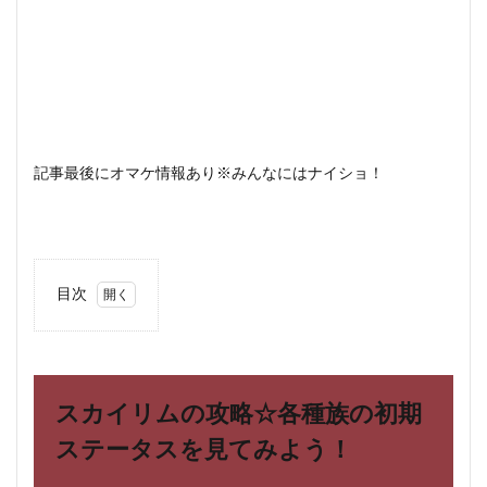
記事最後にオマケ情報あり※みんなにはナイショ！
目次
1
スカ
イリ
ムの
攻略
スカイリムの攻略☆各種族の初期
☆各
種族
ステータスを見てみよう！
の初
期ス