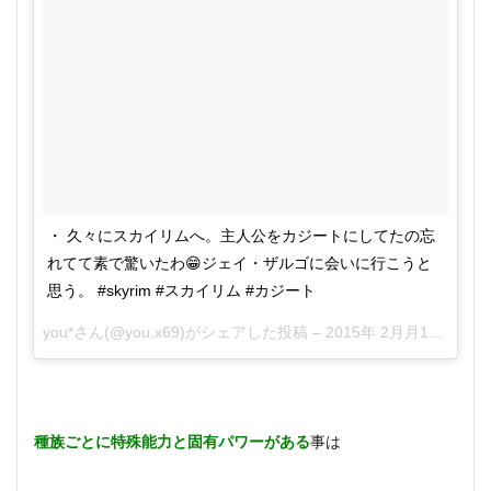
り生
活の
過ご
し
方！
スカ
イリ
ムに
全力
投
球！
・ 久々にスカイリムへ。主人公をカジートにしてたの忘
6
れてて素で驚いたわ😁ジェイ・ザルゴに会いに行こうと
ゲー
ムプ
思う。 #skyrim #スカイリム #カジート
ログ
ラマ
you*
さん(@you.x69)がシェアした投稿 –
2015年 2月月13日午前12時27分PST
ーと
かに
なる
には
どう
種族ごとに特殊能力と固有パワーがある
事は
すれ
ばい
い