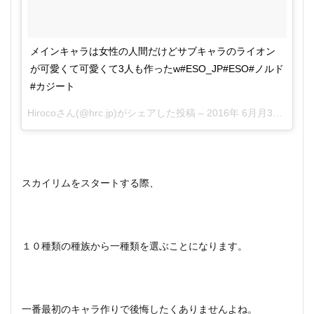
メインキャラは女性の人間だけどサブキャラのライオン
が可愛くて可愛くて3人も作ったw#ESO_JP#ESO#ノルド
#カジート
Hiroco
さん(@hrc.jp)がシェアした投稿 –
2016年 6月月30日午後11時37分PDT
スカイリムをスタートする際、
１０種類の種族から一種類を選ぶことになります。
一番最初のキャラ作りで後悔したくありませんよね。