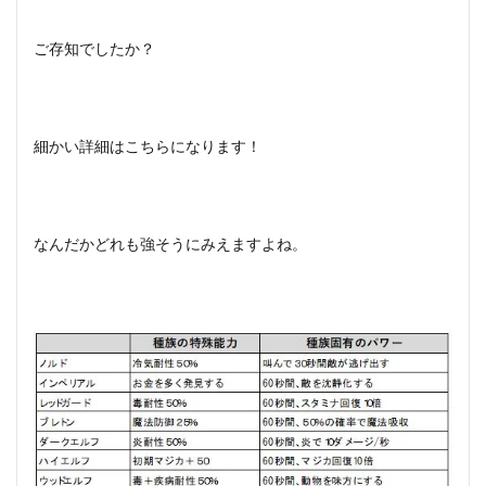
の？
7
ご存知でしたか？
スカ
イリ
ム特
集！
細かい詳細はこちらになります！
攻略
☆裏
技の
やり
方や
なんだかどれも強そうにみえますよね。
豆知
識の
まと
め！
8
まと
め