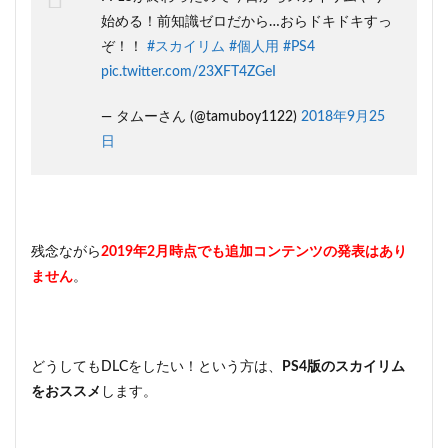
始める！前知識ゼロだから…おらドキドキすっ
ぞ！！
#スカイリム
#個人用
#PS4
pic.twitter.com/23XFT4ZGeI
— タムーさん (@tamuboy1122)
2018年9月25
日
残念ながら
2019年2月時点でも追加コンテンツの発表はあり
ません
。
どうしてもDLCをしたい！という方は、
PS4版のスカイリム
をおススメ
します。