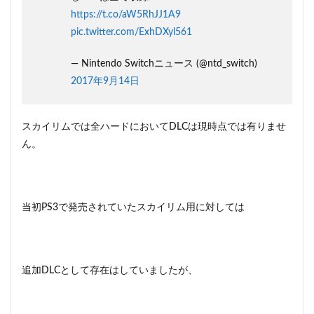
す！
https://t.co/aW5RhJJ1A9
2
pic.twitter.com/ExhDXyl561
スイ
ッチ
— Nintendo Switchニュース (@ntd_switch)
版ス
2017年9月14日
カイ
リム
で収
録さ
スカイリムでは全ハードにおいてDLCは現時点では有りませ
れて
ん。
いる
DLC
でさ
らに
楽し
当初PS3で発売されていたスカイリム用に対しては
む！
3
スカ
イリ
追加DLCとして存在はしていましたが、
ムも
っと
楽し
みた