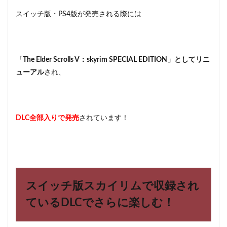
いけ
スイッチ版・PS4版が発売される際には
ど、
スイ
ッチ
版で
の追
「The Elder Scrolls V：skyrim SPECIAL EDITION」としてリニ
加
DLC
ューアル
され、
の予
定
は？
4
DLC全部入りで発売
されています！
スカ
イリ
ム特
集！
攻略
☆裏
技の
スイッチ版スカイリムで収録され
やり
方や
ているDLCでさらに楽しむ！
豆知
識の
まと