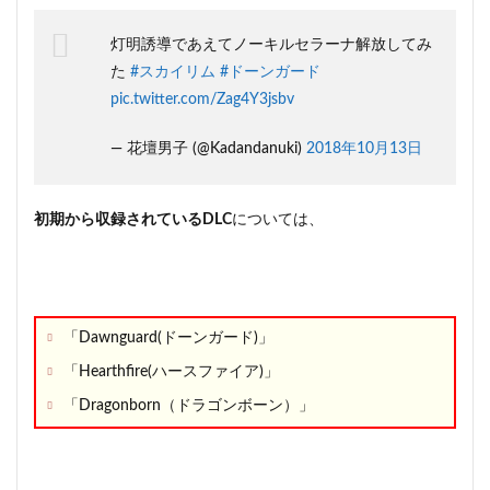
め！
灯明誘導であえてノーキルセラーナ解放してみ
5
まと
た
#スカイリム
#ドーンガード
め
pic.twitter.com/Zag4Y3jsbv
— 花壇男子 (@Kadandanuki)
2018年10月13日
初期から収録されているDLC
については、
「Dawnguard(ドーンガード)」
「Hearthfire(ハースファイア)」
「Dragonborn（ドラゴンボーン）」