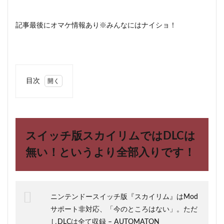
記事最後にオマケ情報あり※みんなにはナイショ！
目次
1
スイ
ッチ
版ス
カイ
スイッチ版スカイリムではDLCは
リム
では
無い！というより全部入りです！
DLC
は無
い！
とい
うよ
ニンテンドースイッチ版『スカイリム』はMod
り全
サポート非対応、「今のところはない」。ただ
部入
りで
しDLCは全て収録 – AUTOMATON