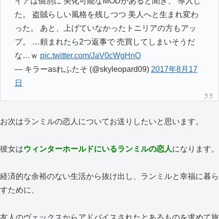
イアは個別に 美化可能なMODがあると聞き、 導入し
た。 盗賊らしい風格を残しつつ 美人へと生まれ変わ
った。 あと、上げていなかったトニリアの方もアッ
プ。 …頼まれたら2つ返事で 売買してしまいそうだ
な…ｗ
pic.twitter.com/JaV0cWgHnO
— キラーasれふたそ (@skyleopard09)
2017年8月17
日
お次はランミルの恋人についてお送りしたいと思います。
彼女は
ウィンターホールドにいるランミルの恋人
になります。
経済的な余裕のない生活から抜け出し、ランミルと幸福に暮ら
すために、
友人のヴェックスからアドバイスされたとあるものを求めて旅