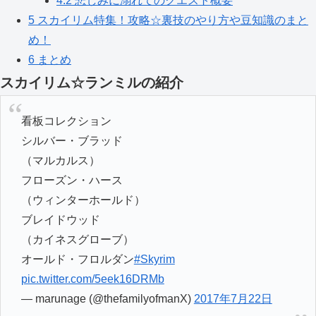
4.2
悲しみに溺れてのクエスト概要
5
スカイリム特集！攻略☆裏技のやり方や豆知識のまと
め！
6
まとめ
スカイリム☆ランミルの紹介
看板コレクション
シルバー・ブラッド
（マルカルス）
フローズン・ハース
（ウィンターホールド）
ブレイドウッド
（カイネスグローブ）
オールド・フロルダン
#Skyrim
pic.twitter.com/5eek16DRMb
— marunage (@thefamilyofmanX)
2017年7月22日