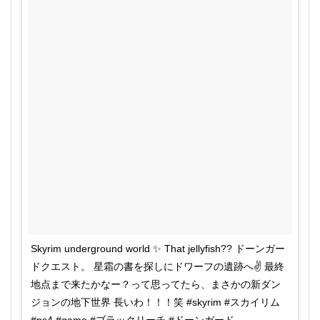
イリ
ム
ps4
の攻
略☆
ドー
ンガ
ード
を発
生さ
せる
条件
は？
3
ＤＬ
Ｃド
ーン
ガー
Skyrim underground world ✨ That jellyfish?? ドーンガー
ド攻
略ル
ドクエスト。 星霜の書を探しにドワーフの遺跡へ✌️ 最終
ート
地点まで来たかなー？って思ってたら、まさかの新ダン
一覧
と吸
ジョンの地下世界 長いわ！！！笑 #skyrim #スカイリム
血鬼