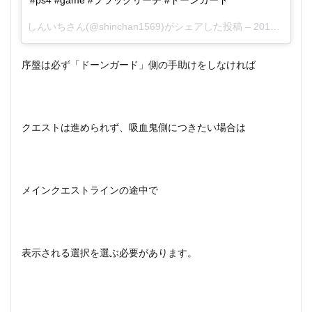
#ps4 #game #ブラックリーチ #ドーンガード
と対
決
しんいち
さん(@shinchan1569)がシェアした投稿 –
2016年12月月15日午前2時18分PST
3.1
目覚
序盤は必ず「ドーンガード」側の手助けをしなければ
め
3.2
血筋
3.3
クエストは進められず、吸血鬼側につきたい場合は
新た
な命
令
3.4
メインクエストラインの途中で
預言
者
3.5
巻物
表示される選択を選ぶ必要があります。
の偵
察
3.6
残響