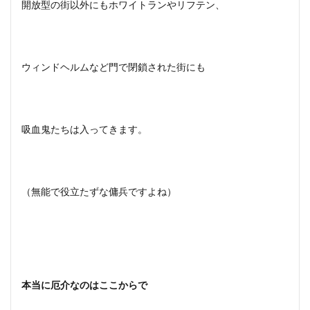
開放型の街以外にもホワイトランやリフテン、
4
スカ
イリ
ム特
集！
ウィンドヘルムなど門で閉鎖された街にも
攻略
☆裏
技の
やり
方や
吸血鬼たちは入ってきます。
豆知
識の
まと
め！
（無能で役立たずな傭兵ですよね）
5
まと
め
本当に厄介なのはここからで