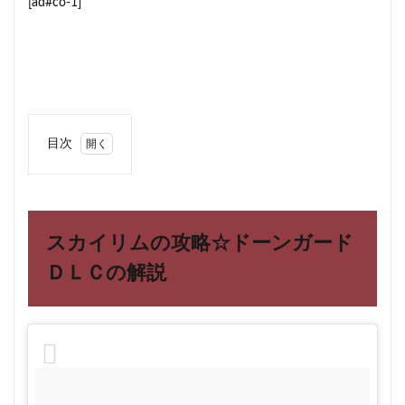
[ad#co-1]
目次
1
スカ
イリ
ムの
攻略
スカイリムの攻略☆ドーンガード
☆ド
ーン
ＤＬＣの解説
ガー
ドＤ
ＬＣ
の解
説
2
スカ