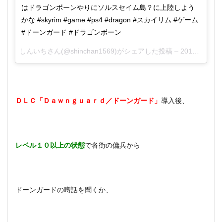
はドラゴンボーンやりにソルスセイム島？に上陸しよう
かな #skyrim #game #ps4 #dragon #スカイリム #ゲーム
#ドーンガード #ドラゴンボーン
しんいち
さん(@shinchan1569)がシェアした投稿 –
2016年12月月17日午後11時02分PST
ＤＬＣ「Ｄａｗｎｇｕａｒｄ／ドーンガード」
導入後、
レベル１０以上の状態
で各街の傭兵から
ドーンガードの噂話を聞くか、