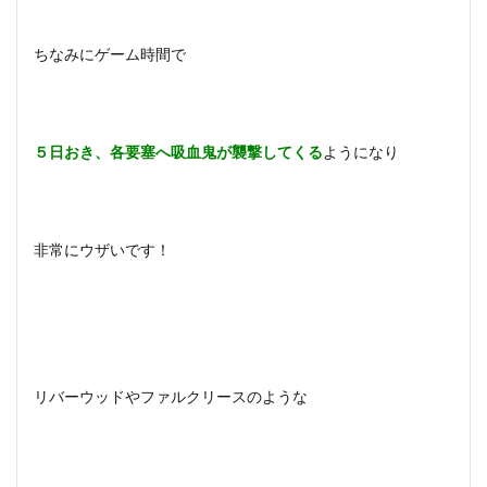
を追
って
ちなみにゲーム時間で
3.7
死の
超越
3.8
５日おき、各要塞へ吸血鬼が襲撃してくる
ようになり
開示
を求
めて
3.9
非常にウザいです！
目に
見え
ぬ予
見
3.10
空に触
リバーウッドやファルクリースのような
れる
3.11
同類の
判断