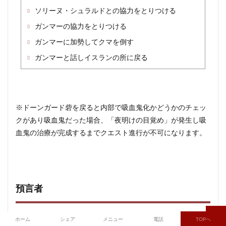
ソリーヌ・シュラルドとの協力をとりつける
ガンマーの協力をとりつける
ガンマーに加勢してクマを倒す
ガンマーと話しイスランの所に戻る
※ドーンガード砦を戻ると内部で吸血鬼化かどうかのチェッ
クがあり吸血鬼だった場合、「夜明けの目覚め」が発生し吸
血鬼の治療が完成するまでクエスト進行が不可になります。
預言者
「新たな命令」完了
ホーム
シェア
メニュー
電話
TOPへ