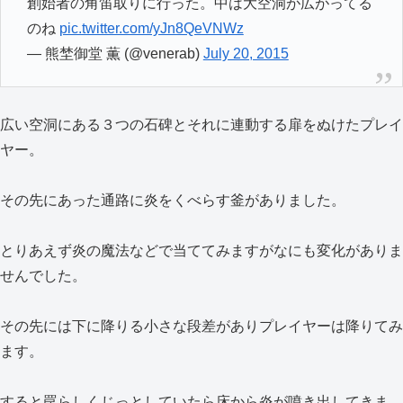
創始者の角笛取りに行った。中は大空洞が広がってる
のね
pic.twitter.com/yJn8QeVNWz
— 熊埜御堂 薫 (@venerab)
July 20, 2015
広い空洞にある３つの石碑とそれに連動する扉をぬけたプレイ
ヤー。
その先にあった通路に炎をくべらす釜がありました。
とりあえず炎の魔法などで当ててみますがなにも変化がありま
せんでした。
その先には下に降りる小さな段差がありプレイヤーは降りてみ
ます。
すると罠らしくじっとしていたら床から炎が噴き出してきま