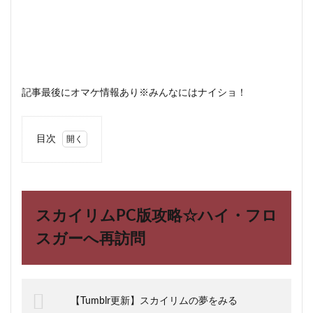
記事最後にオマケ情報あり※みんなにはナイショ！
目次
1
スカ
イリ
ム
PC
スカイリムPC版攻略☆ハイ・フロ
版攻
略☆
スガーへ再訪問
ハ
イ・
フロ
スガ
ーへ
【Tumblr更新】スカイリムの夢をみる
再訪