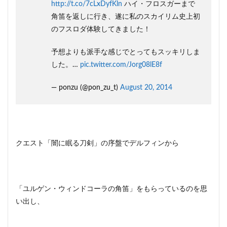
http://t.co/7cLxDyfKln
ハイ・フロスガーまで
問
角笛を返しに行き、遂に私のスカイリム史上初
2
のフスロダ体験してきました！
スカ
イリ
ム特
予想よりも派手な感じでとってもスッキリしま
集！
した。…
pic.twitter.com/Jorg08lE8f
攻略
☆裏
— ponzu (@pon_zu_t)
August 20, 2014
技の
やり
方や
豆知
識の
まと
め！
クエスト「闇に眠る刀剣」の序盤でデルフィンから
3
まと
め
「ユルゲン・ウィンドコーラの角笛」をもらっているのを思
い出し、