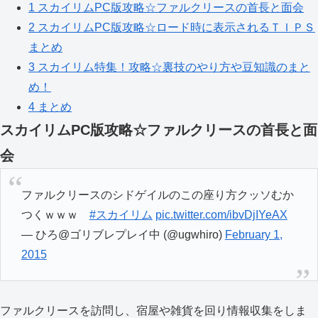
1
スカイリムPC版攻略☆ファルクリースの首長と面会
2
スカイリムPC版攻略☆ロード時に表示されるＴＩＰＳ
まとめ
3
スカイリム特集！攻略☆裏技のやり方や豆知識のまと
め！
4
まとめ
スカイリムPC版攻略☆ファルクリースの首長と面
会
ファルクリースのシドゲイルのこの座り方クッソむか
つくｗｗｗ
#スカイリム
pic.twitter.com/ibvDjIYeAX
— ひろ@ゴリブレプレイ中 (@ugwhiro)
February 1,
2015
ファルクリースを訪問し、宿屋や雑貨を回り情報収集をしま