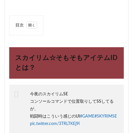
目次
1
スカ
イリ
ム☆
そも
スカイリム☆そもそもアイテムID
そも
アイ
とは？
テム
IDと
は？
2
今夜のスカイリムSE
スカ
コンソールコマンドで位置取りしてSSしてる
イリ
ムの
が、
アイ
戦闘時はこういう感じのUI
#GAME
#SKYRIMSE
テム
pic.twitter.com/3TRLTKEj9l
ＩＤ
★実