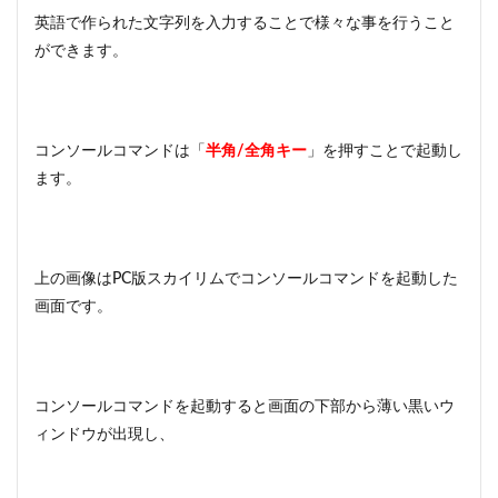
5
英語で作られた文字列を入力することで様々な事を行うこと
スカ
ができます。
イリ
ム特
集！
攻略
☆裏
コンソールコマンドは「
半角/全角キー
」を押すことで起動し
技の
ます。
やり
方や
豆知
識の
まと
上の画像はPC版スカイリムでコンソールコマンドを起動した
め！
画面です。
6
まと
め
コンソールコマンドを起動すると画面の下部から薄い黒いウ
ィンドウが出現し、