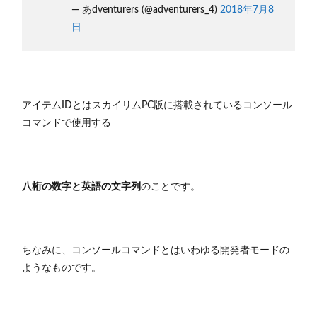
際の
— あdventurers (@adventurers_4)
2018年7月8
使い
日
方
3
スカ
イリ
ム☆
アイ
アイテムIDとはスカイリムPC版に搭載されているコンソール
テム
コマンドで使用する
IDを
使う
場合
の注
意点
八桁の数字と英語の文字列
のことです。
4
スカ
イリ
ム☆
ちなみに、コンソールコマンドとはいわゆる開発者モードの
アイ
ようなものです。
テム
IDの
まと
め