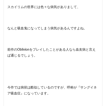
2.1
スカイリムの世界には色々な病気がありまして、
スカ
イリ
ムで
吸血
鬼
なんと吸血鬼になってしまう病気があるんですよね。
STEP1
2.2
スカ
イリ
前作のOblivionをプレイしたことがある人なら血友病と言え
ムで
ば通じるでしょう。
吸血
鬼
STEP2
2.3
スカ
イリ
ムで
今作では病状は酷似しているのですが、呼称が『サングイネ
吸血
ア吸血症』になっています。
鬼
STEP3
2.4