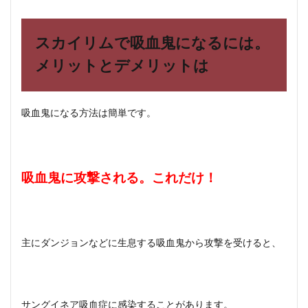
むた
めの
ハー
スカイリムで吸血鬼になるには。
ドラ
ンキ
メリットとデメリットは
ング
5
スカ
吸血鬼になる方法は簡単です。
イリ
ム特
集！
攻略
☆裏
吸血鬼に攻撃される。これだけ！
技の
やり
方や
豆知
識の
主にダンジョンなどに生息する吸血鬼から攻撃を受けると、
まと
め！
6
まと
め
サングイネア吸血症に感染することがあります。