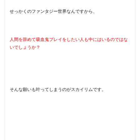
スカ
イリ
せっかくのファンタジー世界なんですから、
ムで
吸血
鬼
STEP4
人間を辞めて吸血鬼プレイをしたい人も中にはいるのではな
3
いでしょうか？
スカ
イリ
ムで
吸血
鬼は
解除
はで
きる
そんな願いも叶ってしまうのがスカイリムです。
の？
4
スカ
イリ
ムを
とこ
とん
楽し