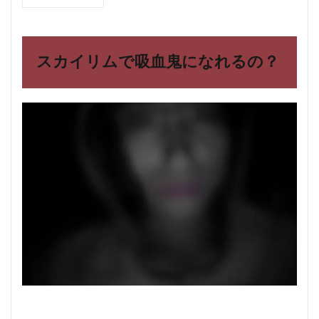
1
スカ
イリ
ムで
吸血
スカイリムで吸血鬼になれるの？
鬼に
なれ
る
の？
2
スカ
イリ
ムで
吸血
鬼に
なる
に
は。
メリ
ット
とデ
メリ
ット
は