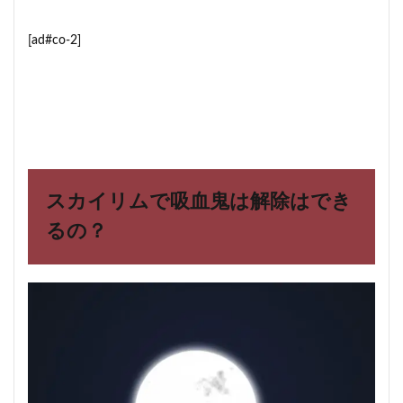
[ad#co-2]
スカイリムで吸血鬼は解除はでき
るの？