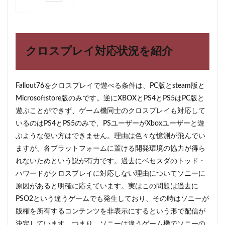
1
クロ
スプ
レイ
対応
クロスプレイ対応状況を紹介
状況
を紹
介
Fallout76をクロスプレイで遊べる条件は、PC版とsteam版と
1.1
Microsoftstore版のみです。逆にXBOXとPS4とPS5はPC版と
セキ
ュリ
遊ぶことができず、ゲーム機同士のクロスプレイも対応して
ティ
いるのはPS4とPS5のみで、PSユーザーがXboxユーザーと遊
問題
ぶような使い方はできません。理由は色々な憶測が飛んでい
の可
能性
ますが、各プラットフォームに置ける開発環境の協力が得ら
2
れないためという説が有力です。過去にベセスダのトッド・
パブ
ハワードがクロスプレイに対応しない理由についてソニーに
リッ
原因があると明確に応えています。実はこの問題は過去に
クチ
ーム
PSO2という違うゲームでも発生しており、その時はソニーが
のマ
版権を所有するコンテンツを非表示にするという形で配信が
ルチ
決定しています。つまり、ソニーは違うゲーム機でソニーの