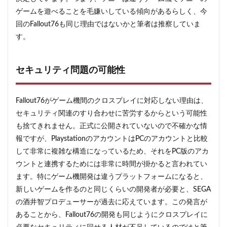
プレ
イと
ゲームを遊べることを毛嫌いしている傾向があるらしく、今
は
回のFallout76も同じ理由ではないかと筆者は推察していま
3
す。
プラ
イベ
ート
セキュリティ問題の可能性
チー
ムの
マル
チプ
Fallout76がゲーム機間のクロスプレイに対応しない理由は、
レイ
セキュリティ関連のすり合わせに苦労するからという可能性
4
も捨てきれません。正式に公開されていないので不確かな情
カス
報ですが、PlaystationのアカウントはPCのアカウントと比較
タム
して非常に複雑な構造になっているため、それをPC版のアカ
ワー
ルド
ウントと連携するためには非常に時間が掛かると言われてい
のマ
ます。特にゲーム機開発は違うプラットフォームになると、
ルチ
新しいゲームを作るのと同じくらいの開発者が必要と、SEGA
プレ
イと
の酒井智プロデューサーが過去に応えています。この発言が
は
あることから、Fallout76の開発も同じようにクロスプレイに
5