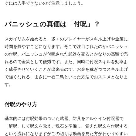
ぐには入手できないので注意しましょう。
バニッシュの真価は「付呪」？
スカイリムを始めると、多くのプレイヤーがスキル上げや金策に
時間を費やすことになります。そこで注目されたのがバニッシュ
の付呪、バニッシュが付呪された武器を売るとかなりの高額で売
れるので金策として優秀です。また、同時に付呪スキルを効率よ
く成長させていくことが出来るので、お金を稼ぎつつスキル上げ
で強くなれる、まさに一石二鳥といった方法でおススメとなりま
す。
付呪のやり方
基本的には付呪効果のついた武器、防具をアルケイン付呪器で
「解呪」して呪文を覚え、魂石を準備し、覚えた呪文を付呪する
という流れになりますがこの辺りは動画を見た方がわかりやすい