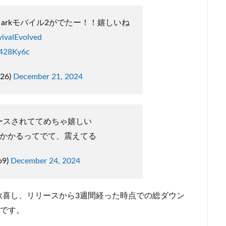
arkモバイル2がでたー！！嬉しいね
ivalEvolved
U428Ky6c
626)
December 21, 2024
リースされててめちゃ嬉しい
分かかるってでて、震えてる
o9)
December 24, 2024
歓喜し、リリースから3週間経った時点での総ダウン
とです。