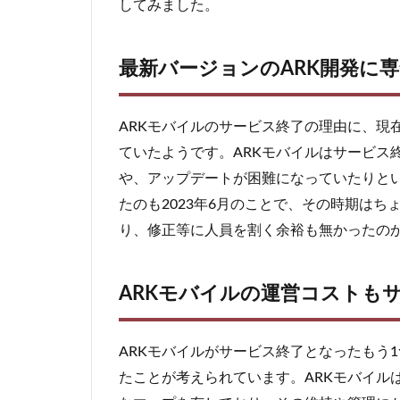
してみました。
るた
め
2.2
最新バージョンのARK開発に
ARK
モバ
イル
ARKモバイルのサービス終了の理由に、現
の運
ていたようです。ARKモバイルはサービス
営コ
や、アップデートが困難になっていたりと
スト
もサ
たのも2023年6月のことで、その時期はちょうど「
ービ
り、修正等に人員を割く余裕も無かったの
ス終
了の
一
ARKモバイルの運営コストも
因？
3
最新
ARKモバイルがサービス終了となったもう
アプ
たことが考えられています。ARKモバイル
リと
して