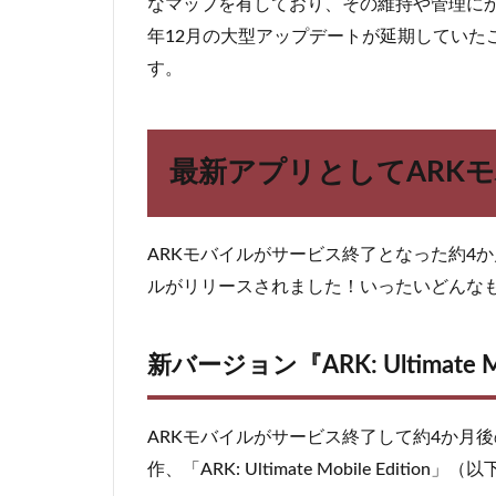
なマップを有しており、その維持や管理にか
ARK
年12月の大型アップデートが延期していた
モバ
す。
イル
が復
活！
3.1
新
最新アプリとしてARK
バージョ
ン
『ARK:
Ultimate
ARKモバイルがサービス終了となった約4
Mobile
ルがリリースされました！いったいどんな
Edition』
3.2
旧
新バージョン『ARK: Ultimate Mob
『ARK
モバイ
ル』と
ARKモバイルがサービス終了して約4か月後の
の違い
作、「ARK: Ultimate Mobile Edi
は？