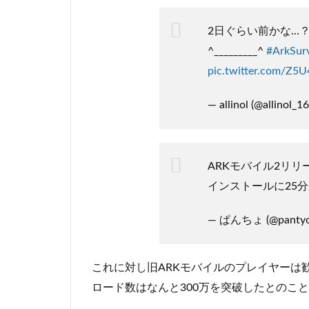
4
ま
2日ぐらい前かな…？
と
^⁠_⁠_⁠_⁠_⁠_⁠_⁠_⁠_⁠_⁠^
#ArkSurv
め
pic.twitter.com/Z5
— allinol (@allinol_1
ARKモバイル2リ
インストールに25
— ぱんちょ (@panty
これに対し旧ARKモバイルのプレイヤーは
ロード数はなんと300万を突破したとのこ