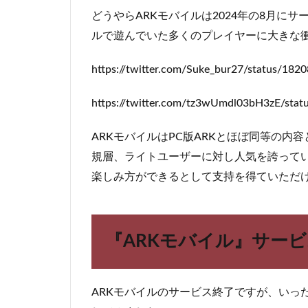
サー
どうやらARKモバイルは2024年の8月に
ビス
ルで遊んでいた多くのプレイヤーに大きな
終了
2
https://twitter.com/Suke_bur27/status/18
『ARK
モバイ
https://twitter.com/tz3wUmdl03bH3zE/st
ル』サ
ービス
終了の
ARKモバイルはPC版ARKとほぼ同等の内
理由
規層、ライトユーザーに対し人気を誇ってい
は？
楽しみ方ができるとして支持を得ていただ
2.1
最新
バー
ジョ
『ARKモバイル』サー
ンの
ARK
開発
に専
ARKモバイルのサービス終了ですが、いっ
念す