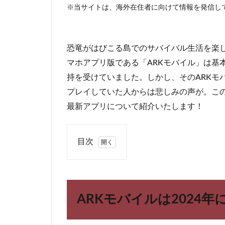
※当サイトは、海外在住者に向けて情報を発信し
恐竜がはびこる島でのサバイバル生活を楽しむ大人気
マホアプリ版である「ARKモバイル」は基
持を受けていました。しかし、そのARKモ
プレイしていた人からは悲しみの声が。この
最新アプリについて紹介いたします！
目次
1
ARK
モバ
イル
ARKモバイルは2024
は
2024
年に