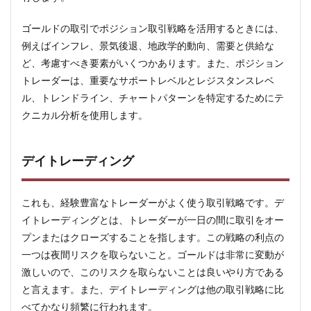
ィン
グ
ゴールドの取引でポジション取引戦略を活用するときには、
1.3
例えばインフレ、景気後退、地政学的動向、需要と供給な
フィ
ど、考慮すべき要素がいくつかあります。また、ポジション
ボナ
トレーダーは、重要なサポートレベルとレジスタンスレベ
ッチ
リト
ル、トレンドライン、チャートパターンを特定するためにテ
レー
クニカル分析を使用します。
スメ
ント
1.4
デイトレーディング
トレ
ンド
取引
これも、経験豊富なトレーダーがよく使う取引戦略です。デ
戦略
イトレーディングとは、トレーダーが一日の間に取引をオー
1.5
プンまたはクローズすることを指します。この戦略の利点の
レン
ジ取
一つは夜間リスクを取らないこと。ゴールドは非常に変動が
引
激しいので、このリスクを取らないことは良いやり方である
2
と言えます。また、デイトレーディングは他の取引戦略に比
ゴー
べてかなり頻繁に行われます。