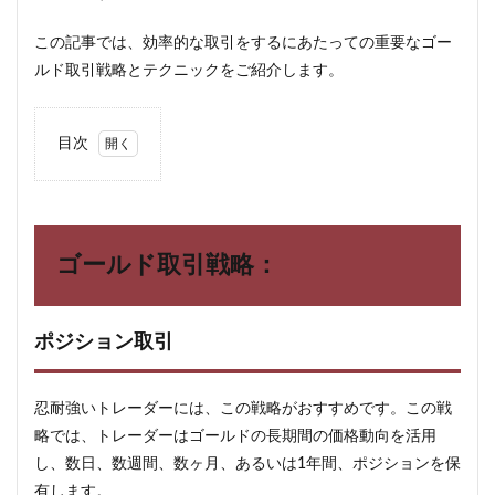
この記事では、効率的な取引をするにあたっての重要なゴー
ルド取引戦略とテクニックをご紹介します。
目次
1
ゴー
ルド
取引
戦
ゴールド取引戦略：
略：
1.1
ポジ
ポジション取引
ショ
ン取
引
忍耐強いトレーダーには、この戦略がおすすめです。この戦
1.2
略では、トレーダーはゴールドの長期間の価格動向を活用
デイ
し、数日、数週間、数ヶ月、あるいは1年間、ポジションを保
トレ
ーデ
有します。