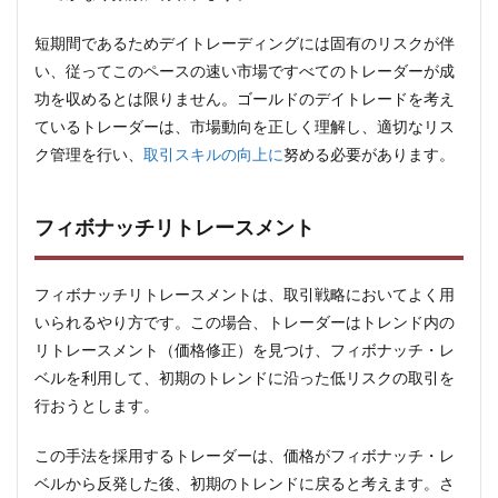
ルド
取引
短期間であるためデイトレーディングには固有のリスクが伴
のヒ
ント
い、従ってこのペースの速い市場ですべてのトレーダーが成
功を収めるとは限りません。ゴールドのデイトレードを考え
2.1
ゴー
ているトレーダーは、市場動向を正しく理解し、適切なリス
ルド
ク管理を行い、
取引スキルの向上に
努める必要があります。
取引
の知
識を
得る
フィボナッチリトレースメント
2.2
取引
フィボナッチリトレースメントは、取引戦略においてよく用
の練
いられるやり方です。この場合、トレーダーはトレンド内の
習
リトレースメント（価格修正）を見つけ、フィボナッチ・レ
2.3
ベルを利用して、初期のトレンドに沿った低リスクの取引を
信頼
でき
行おうとします。
るブ
ロー
この手法を採用するトレーダーは、価格がフィボナッチ・レ
カー
に相
ベルから反発した後、初期のトレンドに戻ると考えます。さ