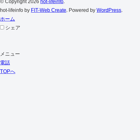
© Copyright 2026
hot-lifeinfo
.
hot-lifeinfo by
FIT-Web Create
. Powered by
WordPress
.
ホーム
シェア
メニュー
電話
TOPへ