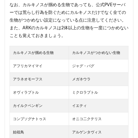
なお、カルキノスが掴める生物であっても、公式PVEサーバ
3
カル
ーでは荒らし行為を防ぐためにカルキノスだけでなく全ての
キノ
生物がつかめない設定になっている点に注意してください。
スの
また、ARKのカルキノスは2体以上の生物を一度につかめない
ティ
ムす
ことも覚えておきましょう。
るに
はど
うし
カルキノスが掴める生物
カルキノスがつかめない生物
たら
いい
アフリカマイマイ
ジャグ・バグ
の？
3.1
アラネオモーフス
メガネウラ
ティ
ムす
オヴィラプトル
ミクロラプトル
ると
きに
必要
カイルクペンギン
イエティ
なも
の
コンプソグナトゥス
オニコ二クテリス
3.1.1
始祖鳥
アルゲンタヴィス
土台と