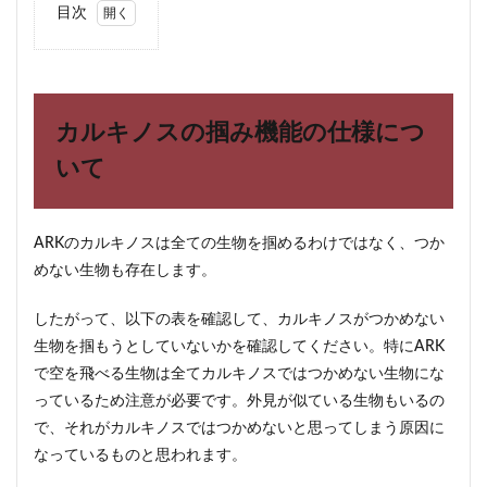
目次
1
カル
キノ
スの
掴み
カルキノスの掴み機能の仕様につ
機能
の仕
いて
様に
つい
て
ARKのカルキノスは全ての生物を掴めるわけではなく、つか
2
めない生物も存在します。
サバ
イバ
ーで
したがって、以下の表を確認して、カルキノスがつかめない
カル
生物を掴もうとしていないかを確認してください。特にARK
キノ
で空を飛べる生物は全てカルキノスではつかめない生物にな
スが
つか
っているため注意が必要です。外見が似ている生物もいるの
めな
で、それがカルキノスではつかめないと思ってしまう原因に
い原
因は
なっているものと思われます。
何？