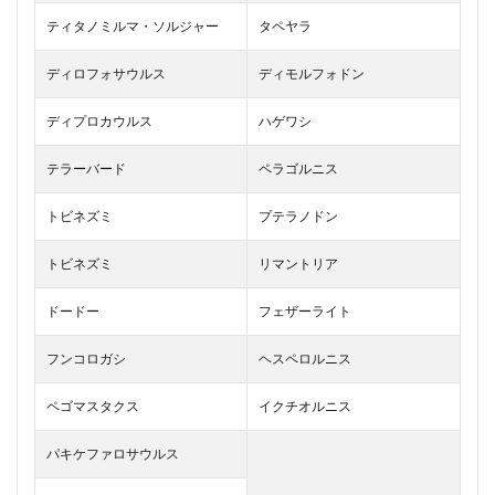
投石機
を使っ
ティタノミルマ・ソルジャー
タペヤラ
たカル
キノス
ディロフォサウルス
ディモルフォドン
ティム
のコツ
ディプロカウルス
ハゲワシ
3.2
生物
テラーバード
ペラゴルニス
をつ
かむ
トビネズミ
とき
プテラノドン
の必
要な
トビネズミ
リマントリア
アイ
テム
ドードー
フェザーライト
4
まと
フンコロガシ
ヘスペロルニス
め
ペゴマスタクス
イクチオルニス
パキケファロサウルス